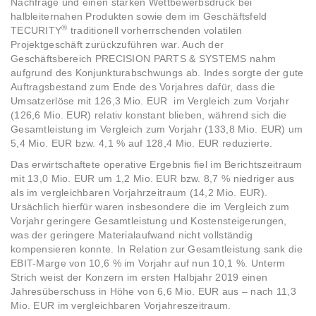
Nachfrage und einen starken Wettbewerbsdruck bei
halbleiternahen Produkten sowie dem im Geschäftsfeld
®
TECURITY
traditionell vorherrschenden volatilen
Projektgeschäft zurückzuführen war. Auch der
Geschäftsbereich PRECISION PARTS & SYSTEMS nahm
aufgrund des Konjunkturabschwungs ab. Indes sorgte der gute
Auftragsbestand zum Ende des Vorjahres dafür, dass die
Umsatzerlöse mit 126,3 Mio. EUR im Vergleich zum Vorjahr
(126,6 Mio. EUR) relativ konstant blieben, während sich die
Gesamtleistung im Vergleich zum Vorjahr (133,8 Mio. EUR) um
5,4 Mio. EUR bzw. 4,1 % auf 128,4 Mio. EUR reduzierte.
Das erwirtschaftete operative Ergebnis fiel im Berichtszeitraum
mit 13,0 Mio. EUR um 1,2 Mio. EUR bzw. 8,7 % niedriger aus
als im vergleichbaren Vorjahrzeitraum (14,2 Mio. EUR).
Ursächlich hierfür waren insbesondere die im Vergleich zum
Vorjahr geringere Gesamtleistung und Kostensteigerungen,
was der geringere Materialaufwand nicht vollständig
kompensieren konnte. In Relation zur Gesamtleistung sank die
EBIT-Marge von 10,6 % im Vorjahr auf nun 10,1 %. Unterm
Strich weist der Konzern im ersten Halbjahr 2019 einen
Jahresüberschuss in Höhe von 6,6 Mio. EUR aus – nach 11,3
Mio. EUR im vergleichbaren Vorjahreszeitraum.