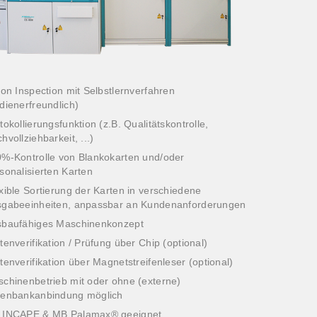
ion Inspection mit Selbstlernverfahren
dienerfreundlich)
tokollierungsfunktion (z.B. Qualitätskontrolle,
hvollziehbarkeit, ...)
%-Kontrolle von Blankokarten und/oder
sonalisierten Karten
xible Sortierung der Karten in verschiedene
gabeeinheiten, anpassbar an Kundenanforderungen
sbaufähiges Maschinenkonzept
tenverifikation / Prüfung über Chip (optional)
tenverifikation über Magnetstreifenleser (optional)
chinenbetrieb mit oder ohne (externe)
tenbankanbindung möglich
 INCAPE & MB Palamax® geeignet